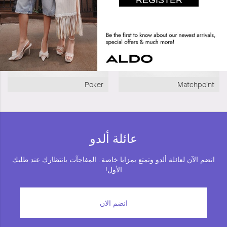
Poker
Matchpoint
عائلة ألدو
انضم الآن لعائلة ألدو وتمتع بمزايا خاصة . المفاجآت بانتظارك عند طلبك
الأول!
انضم الان