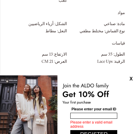
كعب
مواد
مادة:
صناعي
الشكل:
أزياء الرياضيين
نوع القماش:
مختلط مطفي
النعل:
مطاط
قياسات
الطول:
35 سم
الارتفاع:
13 سم
الرقبة:
Lace Ups
العرض:
21 CM
تصاميم مشابهة