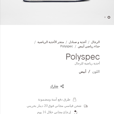
المجموعات
إحياء الطراز الكلاسيكي
خطي
ملابس العمل
لى
داية
الرجال
أحذية و صنادل
متجر الأحذية الرياضية
عرض
Leather Collection
Polyspec
حذاء رياضي أبيض
لصور
Polyspec
إصدار السفر و الرحلات
أحذية رياضية للرجال
اللون
أبيض
شارك
طرق دفع آمنة ومضمونة
شحن قياسي مجاني فوق 20 دينار بحريني
إرجاع مجاني خلال 14 يوم