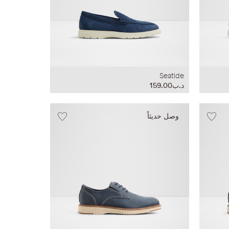
Seatide
د.ب159.00
وصل حديثاً