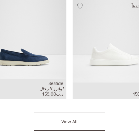
ثاً
Seatide
لوفرز للرجال
د.ب159.00
View All