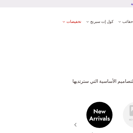
بة دفع آمنة ومضمونة
حقائب
كول إت سبرنج
تخفيضات
تصاميم الأساسية التي سترتديها