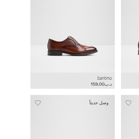
Santino
د.ب159.00
وصل حديثاً