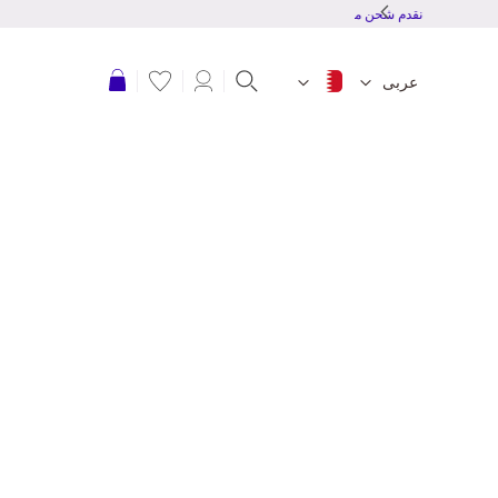
نقدم شحن مجاني للطلبات بقمية 20 دينار بحرينى أو أكثر
عربة التسوق
عربى