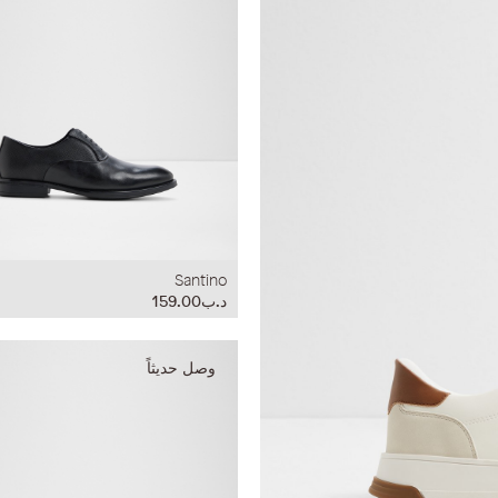
Santino
د.ب159.00
وصل حديثاً