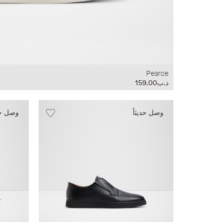
Pearce
د.ب159.00
وصل حديثاً
وصل حدي