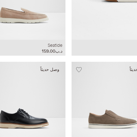
Seatide
د.ب159.00
ثاً
وصل حديثاً