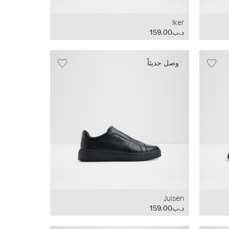
Iker
د.ب159.00
وصل حديثاً
Julsen
د.ب159.00