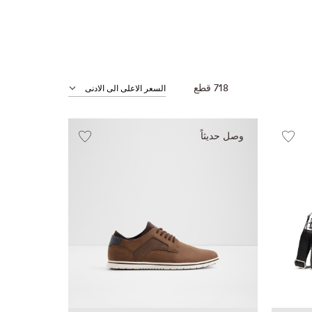
718
قطع
وصل حديثاً