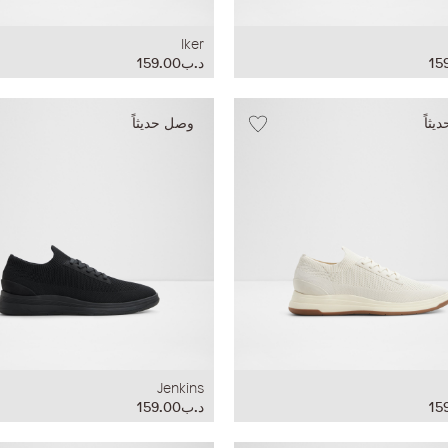
Iker
د.ب159.00
ثاً
وصل حديثاً
Jenkins
د.ب159.00