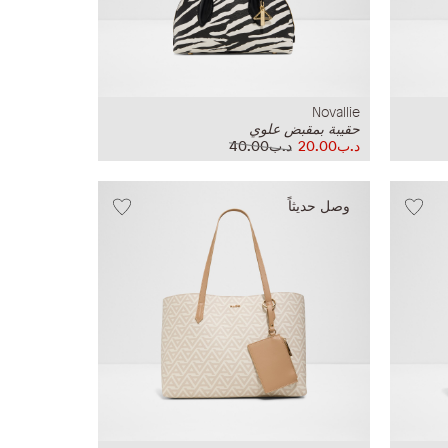
Novallie
حقيبة بمقبض علوي
د.ب20.00
د.ب40.00
وصل حديثاً