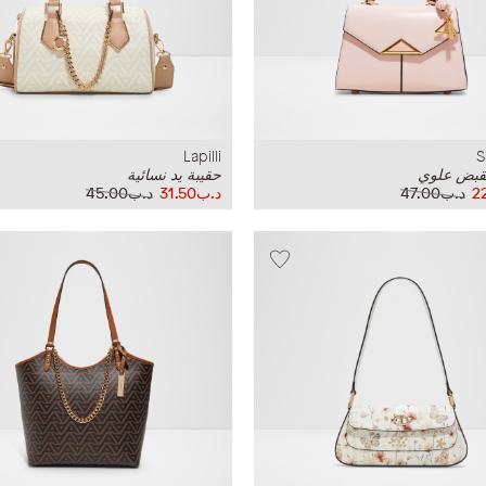
Lapilli
S
مقبض علوي
حقيبة يد نسائية
د.ب47.00
د.ب31.50
د.ب45.00