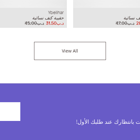
Ybelihar
ف نسائية
حقيبة كتف نسائية
د.ب47.00
د.ب31.50
د.ب45.00
View All
آت بانتظارك عند طلبك الأول!