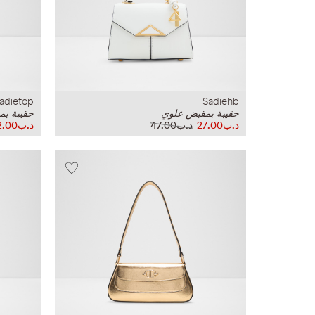
adietop
Sadiehb
حقيبة بمقبض علوي
حقيبة ب
د.ب27.00
د.ب47.00
د.ب22.00