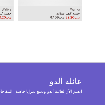
Wafiya
Wafiya
حقيبة كتف نسائية
حقيبة كت
د.ب28.20
د.ب47.00
د.ب28.20
عائلة ألدو
انضم الآن لعائلة ألدو وتمتع بمزايا خاصة . المفاج