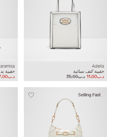
Laramisa
Adelia
حقيبة كتف نسائية
حقيبة يد 
د.ب11.00
د.ب35.00
د.ب17.00
Selling Fast