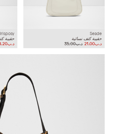
Irisposy
Seade
حقيبة كتف نسائية
حقيبة كت
د.ب21.00
د.ب35.00
د.ب28.20