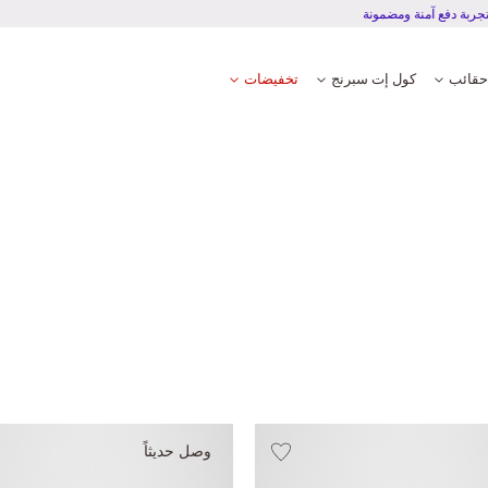
تجربة دفع آمنة ومضمونة
حقائب
كول إت سبرنج
تخفيضات
وصل حديثاً