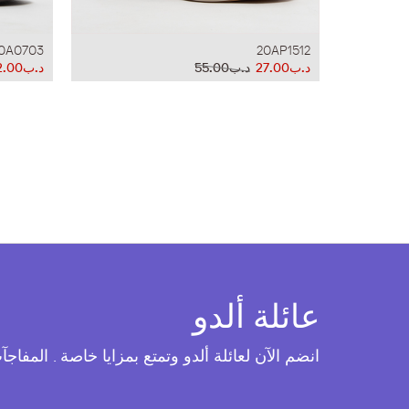
0A0703
20AP1512
د.ب27.00
د.ب55.00
د.ب32.00
عائلة ألدو
انضم الآن لعائلة ألدو وتمتع بمزايا خاصة . المفاج