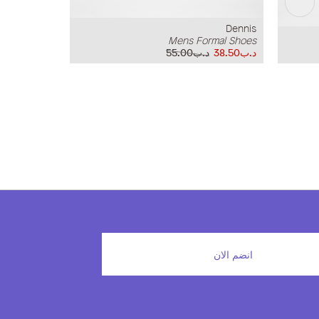
Dennis
Mens Formal Shoes
د.ب38.50
د.ب55.00
انضم الان