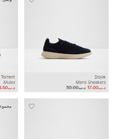
Torrent
Doyle
Mules
Mens Sneakers
د.ب17.00
د.ب50.00
د.ب38.50
مجموع