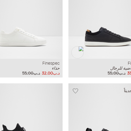
Finespec
F
اضية للرجال
حذاء
د.ب55.00
د.ب32.00
د.ب55.00
ثاً