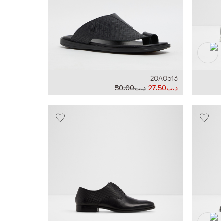
20A0513
د.ب27.50
د.ب50.00