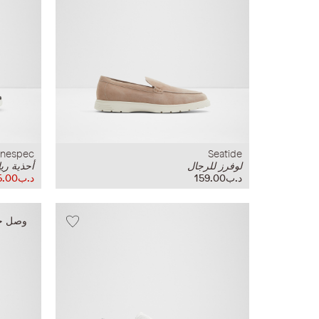
inespec
Seatide
لوفرز للرجال
أحذية ري
د.ب159.00
د.ب35.00
وصل حدي