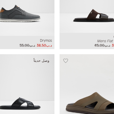
Drymos
Mens Flat
د.ب45.00
د.ب38.50
د.ب55.00
وصل حديثاً