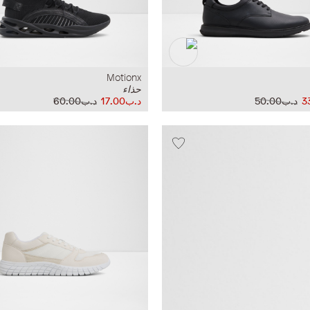
Motionx
حذاء
د.ب50.00
د.ب17.00
د.ب60.00