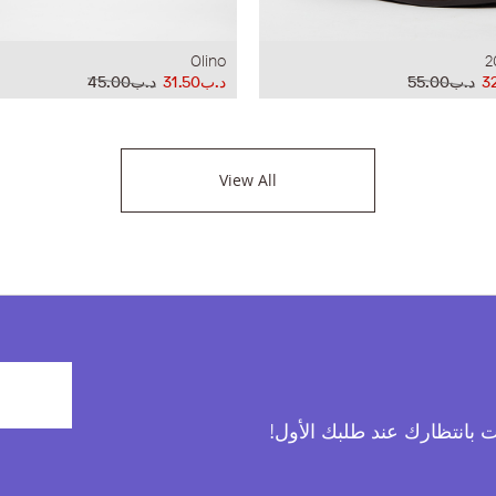
Olino
2
د.ب55.00
د.ب31.50
د.ب45.00
View All
آت بانتظارك عند طلبك الأول!