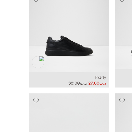
Toddy
د.ب27.00
د.ب50.00