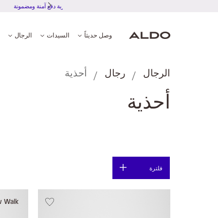
تجربة دف
وصل حديثاً
السيدات
الرجال
الرجال
رجال
أحذية
أحذية
فلترة
w Walk