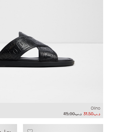
Olino
د.ب31.50
د.ب45.00
وصل حدي