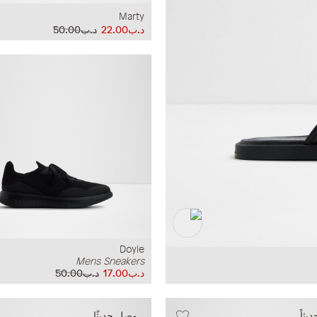
Marty
د.ب22.00
د.ب50.00
Doyle
Mens Sneakers
د.ب17.00
د.ب50.00
ثاً
وصل حديثًا