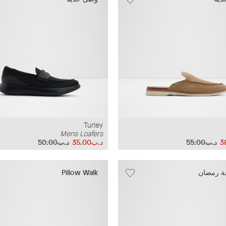
Turley
Mens Loafers
د.ب55.00
د.ب35.00
د.ب50.00
ة رمضان
Pillow Walk