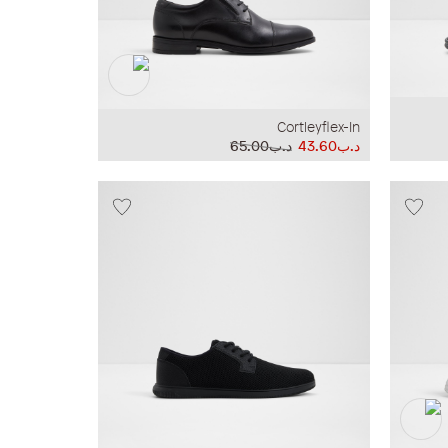
Cortleyflex-In
د.ب43.60
د.ب65.00