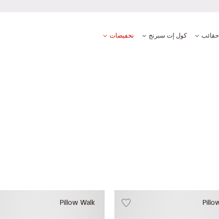
ع آمنة ومضمونة
حقائب
كول إت سبرنج
تخفيضات
Pillow Walk
Pillo