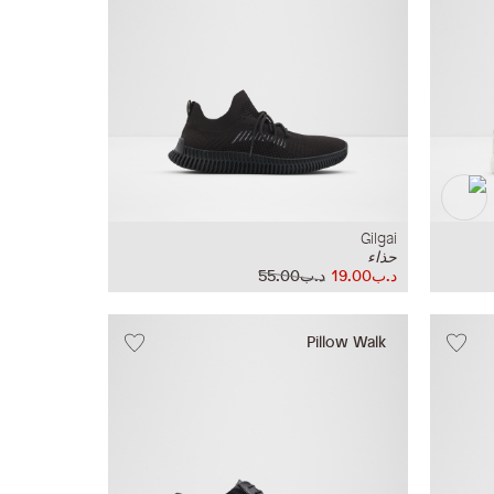
Gilgai
حذاء
د.ب19.00
د.ب55.00
Pillow Walk