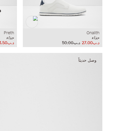
Preth
Onalith
حذاء
حذاء
د.ب27.00
د.ب50.00
د.ب33.50
وصل حديثاً