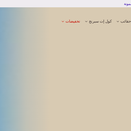
تجربة دفع آمنة ومضمونة
حقائب
كول إت سبرنج
تخفيضات