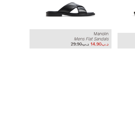
Manolin
Mens Flat Sandals
د.ب14.90
د.ب29.90