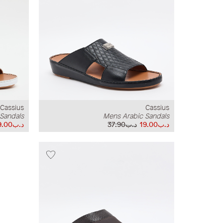
Cassius
Cassius
Sandals
Mens Arabic Sandals
د.ب19.00
د.ب37.90
د.ب19.00