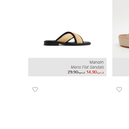
Manolin
Mens Flat Sandals
د.ب14.90
د.ب29.90