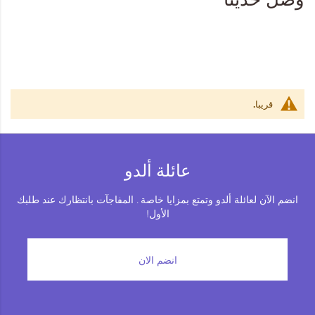
المجموعات
إحياء الطراز الكلاسيكي
ملابس العمل
قريبا.
Leather Collection
إصدار السفر و الرحلات
عائلة ألدو
انضم الآن لعائلة ألدو وتمتع بمزايا خاصة . المفاجآت بانتظارك عند طلبك
الأول!
انضم الان