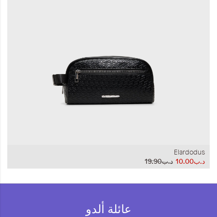
المجموعات
إحياء الطراز الكلاسيكي
ملابس العمل
Leather Collection
إصدار السفر و الرحلات
Elardodus
د.ب10.00
د.ب19.90
عائلة ألدو