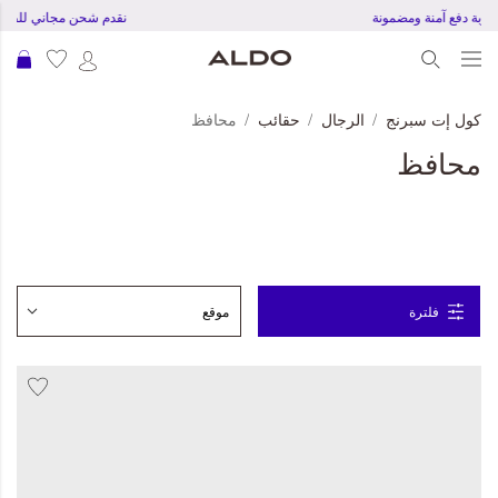
تجربة دفع آمنة ومضمونة
نقدم شحن مجاني للطلبات بقمية 20 د
عرب
كول إت سبرنج
الرجال
حقائب
محافظ
محافظ
فلترة