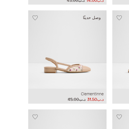
د.ب14.00
د.ب45.00
وصل حديثًا
Clementinne
د.ب31.50
د.ب45.00