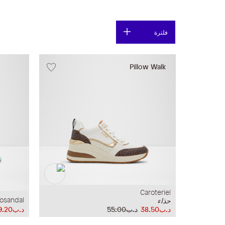
فلترة
Pillow Walk
Caroteriel
osandal
حذاء
د.ب38.50
د.ب55.00
د.ب19.20