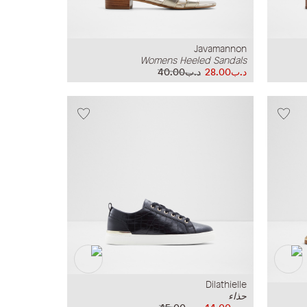
Javamannon
Womens Heeled Sandals
د.ب28.00
د.ب40.00
Dilathielle
حذاء