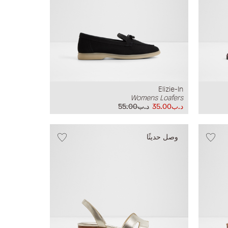
Elizie-In
Womens Loafers
د.ب35.00
د.ب55.00
وصل حديثًا