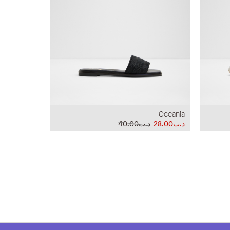
Oceania
د.ب28.00
د.ب40.00