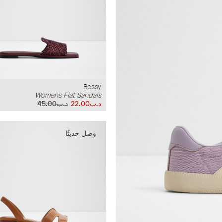
Bessy
Womens Flat Sandals
د.ب22.00
د.ب45.00
وصل حديثًا