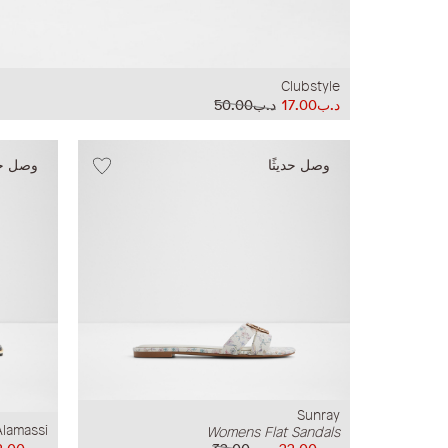
Clubstyle
د.ب17.00
د.ب50.00
وصل حديثًا
وصل حدي
Sunray
Alamassi
Womens Flat Sandals