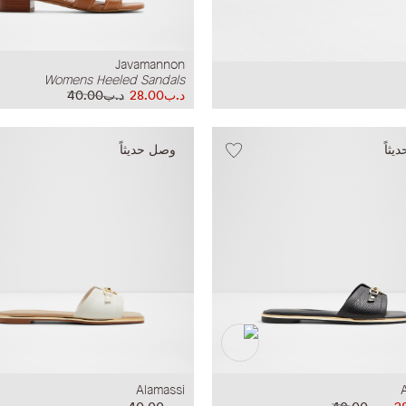
Javamannon
Womens Heeled Sandals
د.ب28.00
د.ب40.00
ثاً
وصل حديثاً
Alamassi