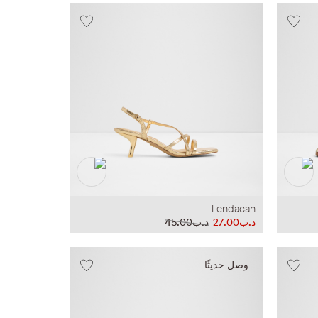
Lendacan
د.ب27.00
د.ب45.00
وصل حديثًا