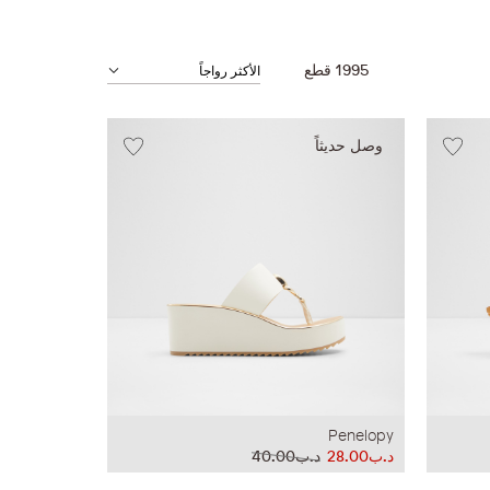
1995
قطع
وصل حديثاً
Penelopy
د.ب28.00
د.ب40.00