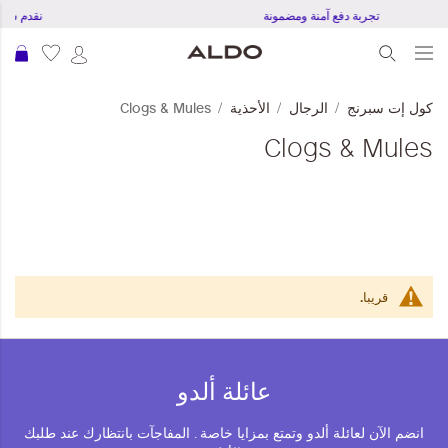
تجربة دفع آمنة ومضمونة
نقدم شحن مجا
عرب
كول إت سبرنج
الرجال
الأحذية
Clogs & Mules
Clogs & Mules
قريبا.
عائلة ألدو
انضم الآن لعائلة ألدو وتمتع بمزايا خاصة . المفاجآت بانتظارك عند طلبك