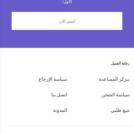
الأول!
المجموعات
انضم الان
إحياء الطراز الكلاسيكي
ملابس العمل
Leather Collection
رعاية العميل
إصدار السفر و الرحلات
مركز المساعدة
سياسة الإرجاع
سياسة الشحن
اتصل بنا
تتبع طلبي
المدونة