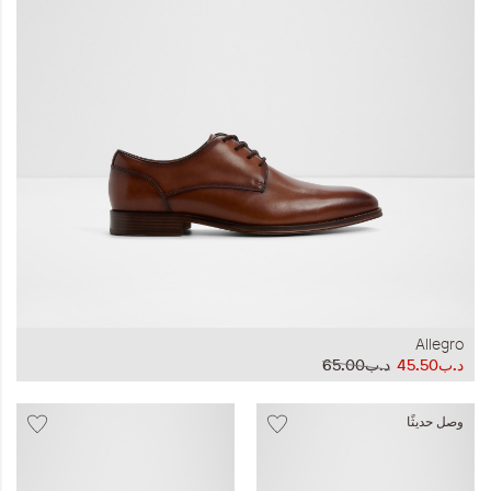
المجموعات
إحياء الطراز الكلاسيكي
ملابس العمل
Leather Collection
إصدار السفر و الرحلات
Allegro
د.ب45.50
د.ب65.00
وصل حديثًا