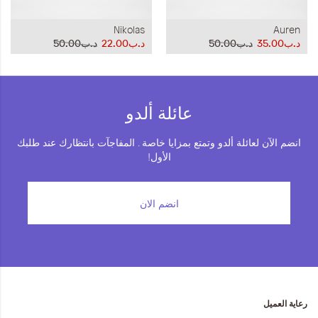
Nikolas
Auren
د.ب35.00
د.ب50.00
د.ب22.00
د.ب50.00
عائلة ألدو
انضم الآن لعائلة ألدو وتمتع بمزايا خاصة . المفاجآت بانتظارك عند طلبك
الأول!
انضم الان
رعاية العميل