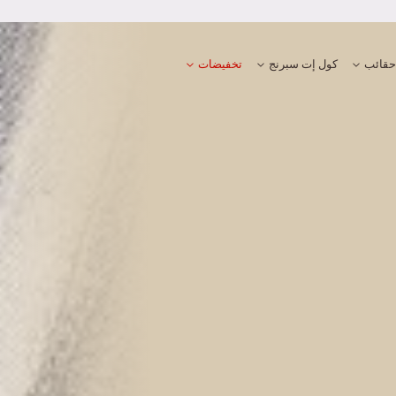
تجربة دفع آمنة ومضمونة
حقائب
كول إت سبرنج
تخفيضات