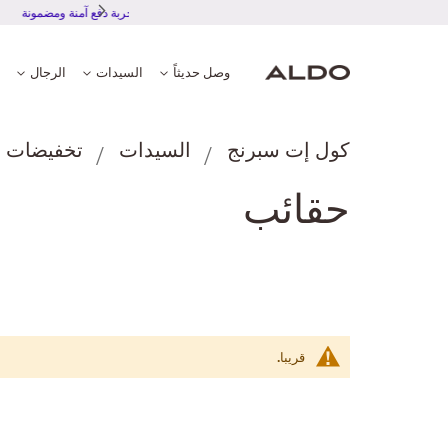
تجربة دفع آمنة ومضمونة
وصل حديثاً
السيدات
الرجال
كول إت سبرنج
السيدات
تخفيضات ل
حقائب
قريبا.