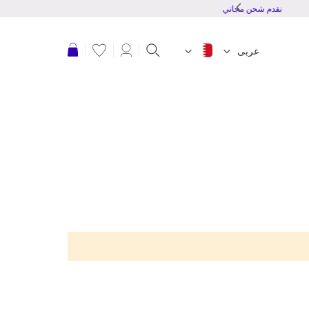
نقدم شحن مجاني للطلبات بقمية 20 دينار بحرينى أو أكثر
عربة التسوق
عربى