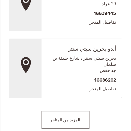
29 عراد
المجموعات
16639445
تفاصيل المتجر
إحياء الطراز الكلاسيكي
ملابس العمل
ألدو بحرين سيتي سنتر
Leather Collection
بحرين سيتي سنتر ، شارع خليفة بن
سلمان
إصدار السفر و الرحلات
جد حفص
16686202
تفاصيل المتجر