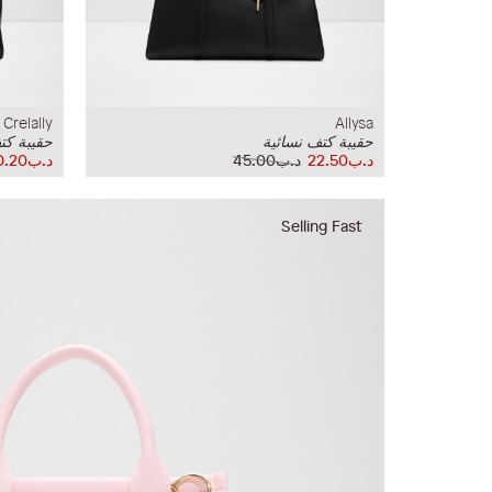
Crelally
Allysa
حقيبة كتف نسائية
حقيبة كت
د.ب22.50
د.ب45.00
د.ب30.20
Selling Fast