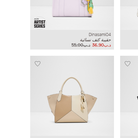
Dinasami04
حقيبة كتف نسائية
د.ب36.90
د.ب55.00