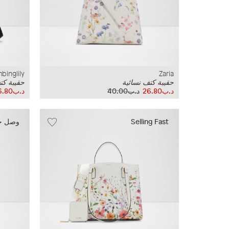
mbinglily
Zaria
حقيبة كتف نسائية
حقيبة كت
د.ب26.80
د.ب40.00
د.ب26.80
Selling Fast
وصل حدي