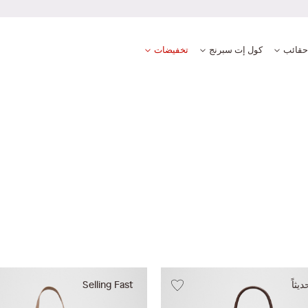
بة دفع آمنة ومضمونة
حقائب
كول إت سبرنج
تخفيضات
ثاً
Selling Fast