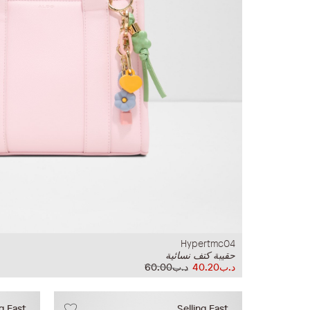
Hypertmc04
حقيبة كتف نسائية
د.ب40.20
د.ب60.00
ng Fast
Selling Fast