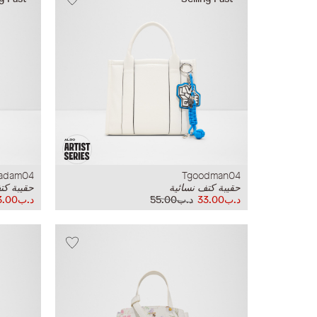
sadam04
Tgoodman04
حقيبة كتف نسائية
حقيبة كت
د.ب33.00
د.ب55.00
د.ب33.00