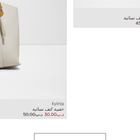
ف نسائية
Kylinia
حقيبة كتف نسائية
د.ب30.00
د.ب50.00