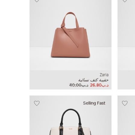
Zaria
حقيبة كتف نسائية
د.ب26.80
د.ب40.00
Selling Fast