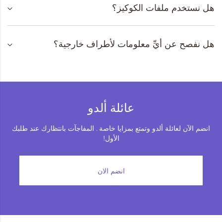
هل نستخدم ملفات الكوكيز؟
المجموعات
إحياء الطراز الكلاسيكي
هل نفصح عن أيِّ معلومات لأطراف خارجية؟
ملابس العمل
Leather Collection
عائلة ألدو
إصدار السفر و الرحلات
انضم الآن لعائلة ألدو وتمتع بمزايا خاصة . المفاجآت بانتظارك عند طلبك
الأول!
انضم الان