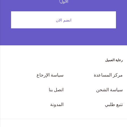
الأول!
المجموعات
انضم الان
إحياء الطراز الكلاسيكي
ملابس العمل
Leather Collection
رعاية العميل
إصدار السفر و الرحلات
مركز المساعدة
سياسة الإرجاع
سياسة الشحن
اتصل بنا
تتبع طلبي
المدونة