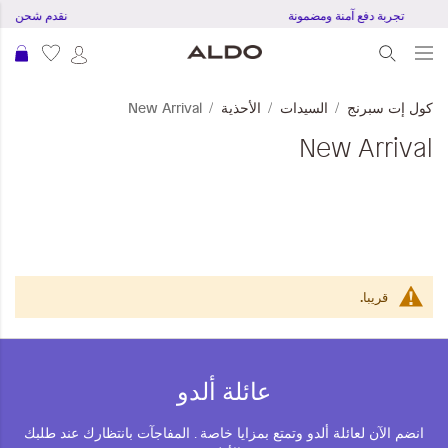
تجربة دفع آمنة ومضمونة
نقدم شحن مجاني للطل
عرب
كول إت سبرنج
السيدات
الأحذية
New Arrival
New Arrival
قريبا.
عائلة ألدو
انضم الآن لعائلة ألدو وتمتع بمزايا خاصة . المفاجآت بانتظارك عند طلبك