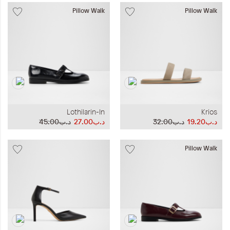
Pillow Walk
Pillow Walk
Lothilarin-In
Krios
د.ب19.20
د.ب32.00
د.ب27.00
د.ب45.00
Pillow Walk