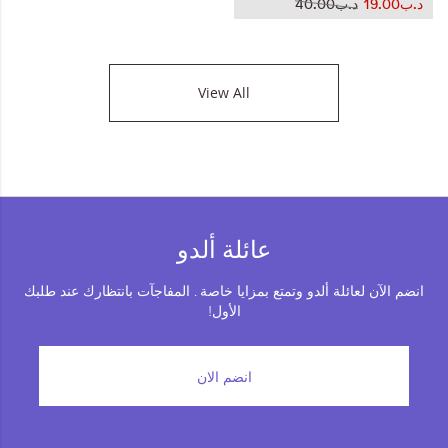
د.ب19.00
د.ب40.00
View All
عائلة ألدو
انضم الآن لعائلة ألدو وتمتع بمزايا خاصة . المفاجآت بانتظارك عند طلبك
الأول!
انضم الان