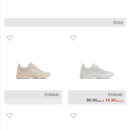
Elyza
Embber
Embber
د.ب14.90
د.ب36.90