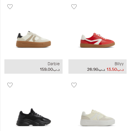
Darbie
Billyy
د.ب13.50
د.ب26.90
د.ب159.00