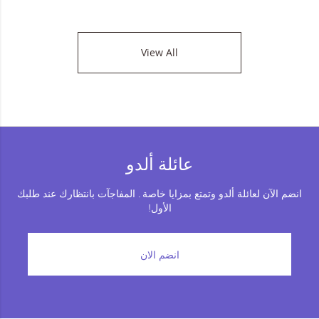
View All
عائلة ألدو
انضم الآن لعائلة ألدو وتمتع بمزايا خاصة . المفاجآت بانتظارك عند طلبك
الأول!
انضم الان