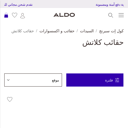
تجربة دفع آمنة ومضمونة
نقدم شحن مجاني للطلبات بقمية 0
عرب
كول إت سبرنج
السيدات
حقائب و اكسسوارات
حقائب كلاتش
حقائب كلاتش
فلترة