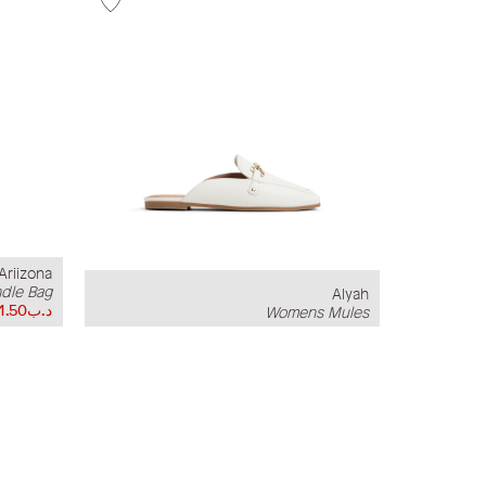
Ariizona
dle Bag
Alyah
د.ب11.50
Womens Mules