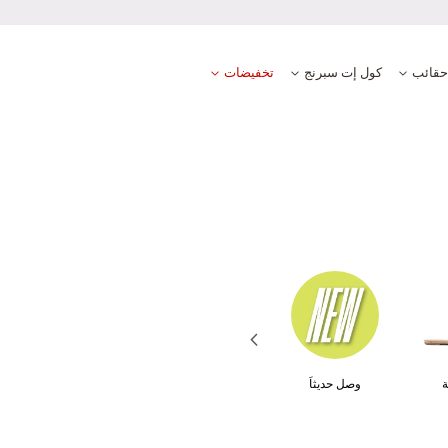
ع آمنة ومضمونة
حقائب
كول إت سبرنج
تخفيضات
ة
وصل حديثاَ