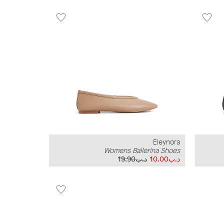
Eleynora
Womens Ballerina Shoes
د.ب10.00
د.ب19.90