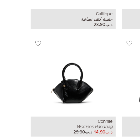
Calliiope
حقيبة كتف نسائية
د.ب28.90
Conniie
Womens Handbag
د.ب14.90
د.ب29.90