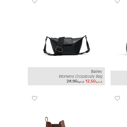
Baiiley
Womens Crossbody Bag
د.ب12.50
د.ب24.90