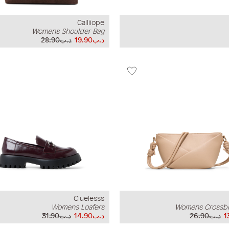
Calliiope
Womens Shoulder Bag
د.ب19.90
د.ب28.90
Cluelesss
Womens Loafers
Womens Crossb
د.ب26.90
د.ب14.90
د.ب31.90