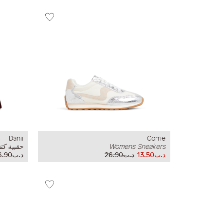
Danii
Corrie
Womens Sneakers
حقيبة كت
د.ب13.50
د.ب26.90
د.ب26.90