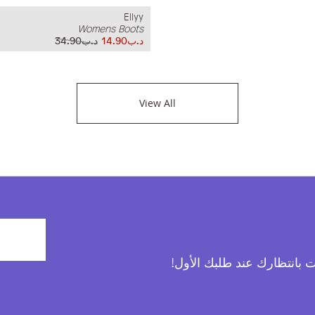
Ellyy
Womens Boots
د.ب14.90
د.ب34.90
View All
آت بانتظارك عند طلبك الأول!