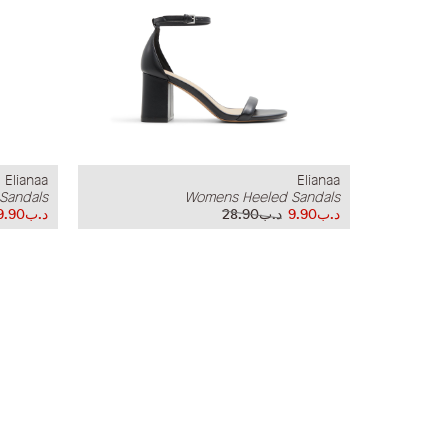
Elianaa
Elianaa
Sandals
Womens Heeled Sandals
د.ب9.90
د.ب28.90
د.ب9.90