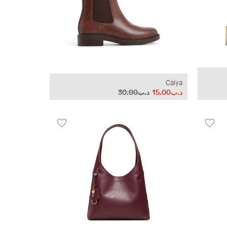
Caiya
د.ب15.00
د.ب30.00