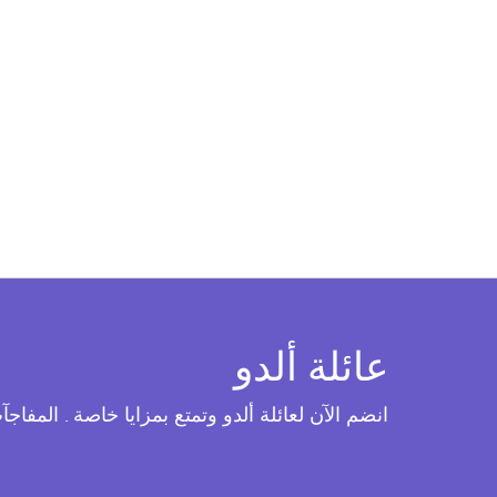
عائلة ألدو
انضم الآن لعائلة ألدو وتمتع بمزايا خاصة . المفاج