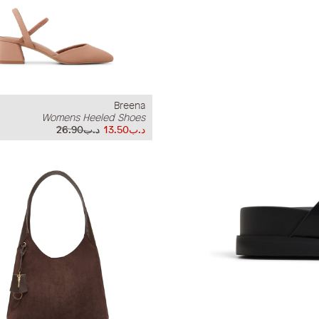
Breena
Womens Heeled Shoes
د.ب13.50
د.ب26.90