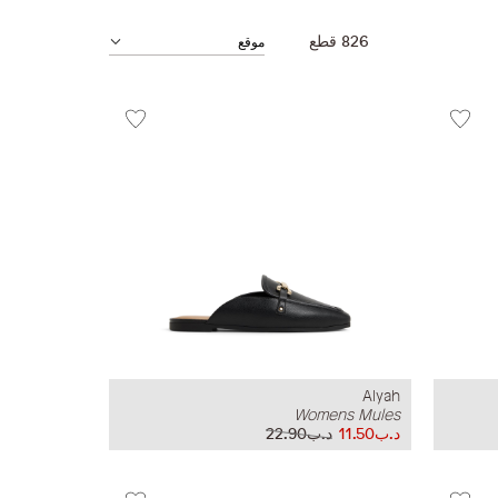
826
قطع
Alyah
Womens Mules
د.ب11.50
د.ب22.90