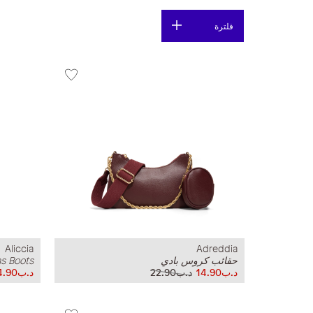
فلترة
Aliccia
Adreddia
حقائب كروس بادي
s Boots
د.ب14.90
د.ب22.90
د.ب14.90