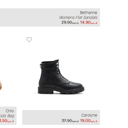
Bethanne
Womens Flat Sandals
د.ب14.90
د.ب29.90
Chlo
Carolyne
ody Bag
د.ب19.00
د.ب37.90
د.ب13.50