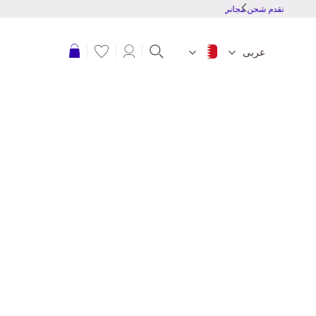
نقدم شحن مجاني للطلبات بقمية 20 دينار بحرينى أو أكثر
عربة التسوق
عربى