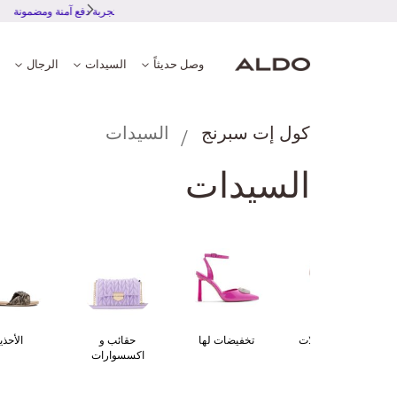
تجربة دف
وصل حديثاً
السيدات
الرجال
كول إت سبرنج
السيدات
السيدات
أستعدوا للعطلات
تخفيضات لها
حقائب و
الأحذي
اكسسوارات