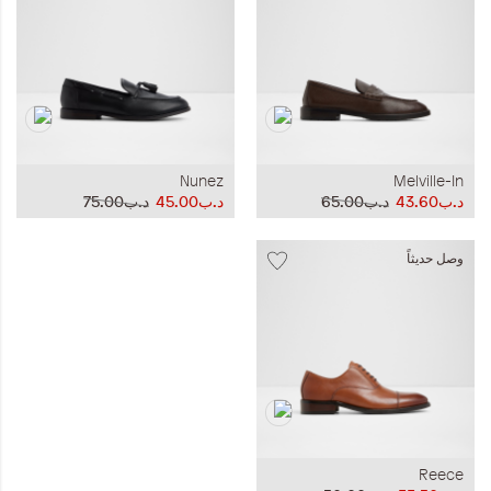
Nunez
Melville-In
د.ب43.60
د.ب65.00
د.ب45.00
د.ب75.00
وصل حديثاً
Reece