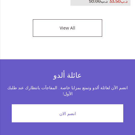
د.ب33.50
د.ب50.00
View All
عائلة ألدو
انضم الآن لعائلة ألدو وتمتع بمزايا خاصة . المفاجآت بانتظارك عند طلبك
الأول!
انضم الان