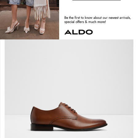
Khal
Khal
د.ب50.00
د.ب35.00
د.ب50.00
وصل حديثاً