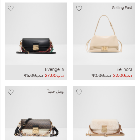
Selling Fast
Evengelia
Eelinora
د.ب22.00
د.ب40.00
د.ب27.00
د.ب45.00
وصل حديثاً