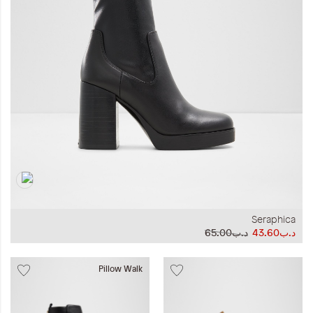
المجموعات
إحياء الطراز الكلاسيكي
ملابس العمل
Leather Collection
إصدار السفر و الرحلات
Seraphica
د.ب43.60
د.ب65.00
Pillow Walk