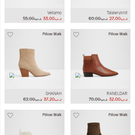
Vellamo
Talaleryknit
د.ب27.00
د.ب60.00
د.ب33.00
د.ب55.00
Pillow Walk
Pillow Walk
SHANAH
RANELDAR
د.ب32.00
د.ب70.00
د.ب37.20
د.ب62.00
Pillow Walk
Pillow Walk