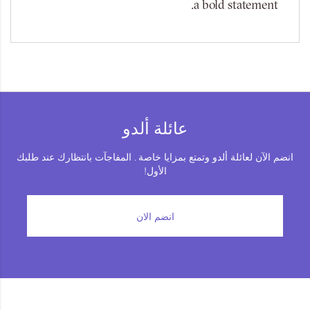
a bold statement.
عائلة ألدو
انضم الآن لعائلة ألدو وتمتع بمزايا خاصة . المفاجآت بانتظارك عند طلبك
الأول!
انضم الان