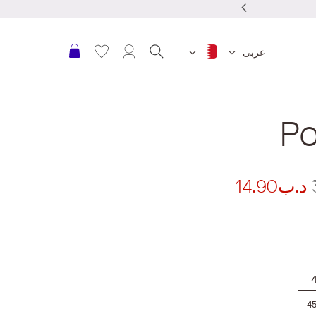
عربة التسوق
عربى
Po
د.ب14.90
4