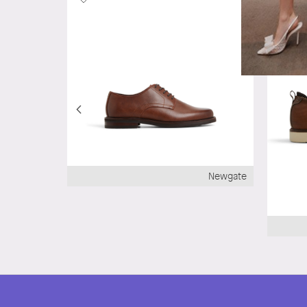
Newgate
Castelo_H