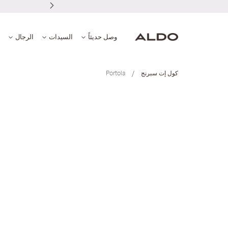
نى أو أكثر
وصل حديثاً
السيدات
الرجال
كول إت سبرنج
Portola
انتقل
إلى
النهاية
معرض
الصور