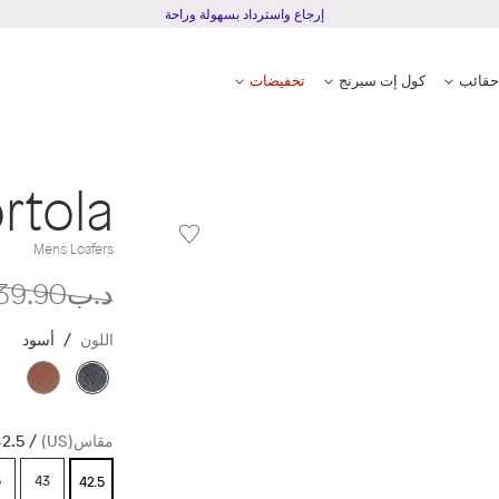
إرجاع واسترداد بسهولة وراحة
حقائب
كول إت سبرنج
تخفيضات
rtola
Mens Loafers
د.ب39.90
اللون
أسود
مقاس(US)
42.5
5
43
42.5