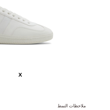
تخطي
إلى
ملاحظات النمط
بداية