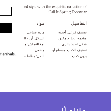
معرض
nto unparalleled style with the exquisite collection of
الصور
Call It Spring Footwear
التفاصيل
مواد
ق
تصنيف فرعي:
أحذية
مادة:
صناعي
ال
مقدمة الحذاء:
مغلق
الشكل:
أزياء الرياضيين
ال
شكل اصبع:
دائري
نوع القماش:
مختلط
ال
تصنيف الكعب:
مسطح أو
مطفي
من
بدون كعب
النعل:
مطاط حراري
ال