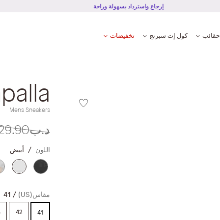
إرجاع واسترداد بسهولة وراحة
حقائب
كول إت سبرنج
تخفيضات
palla
Mens Sneakers
د.ب29.90
اللون
أبيض
مقاس(US)
41
3
42
41