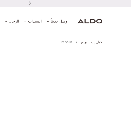
وصل حديثاً
السيدات
الرجال
كول إت سبرنج
Impalla
انتقل
إلى
النهاية
معرض
الصور