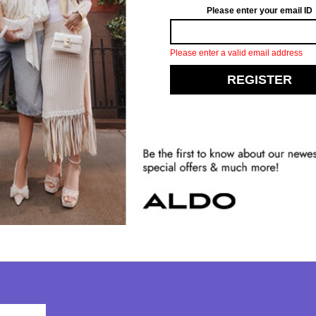
Elevate your fashion game by stepping i
ياسات
طول:
31 سم
ارتفاع:
13 سم
رقبة:
حذاء برقبة
خفضة
عرض:
12 سم