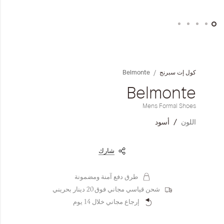
المجموعات
إحياء الطراز الكلاسيكي
خطي
لى
ملابس العمل
داية
Belmonte
كول إت سبرنج
عرض
لصور
Belmonte
Leather Collection
Mens Formal Shoes
إصدار السفر و الرحلات
اللون
أسود
شارك
طرق دفع آمنة ومضمونة
شحن قياسي مجاني فوق 20 دينار بحريني
إرجاع مجاني خلال 14 يوم