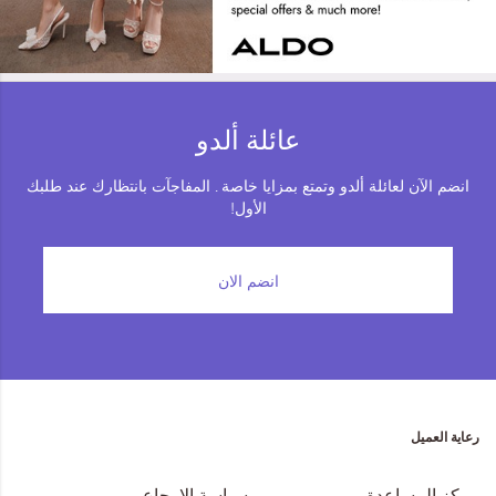
Fairbanks
Purswell
عائلة ألدو
انضم الآن لعائلة ألدو وتمتع بمزايا خاصة . المفاجآت بانتظارك عند طلبك
الأول!
انضم الان
رعاية العميل
مركز المساعدة
سياسة الإرجاع