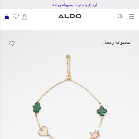
إرجاع واسترداد بسهولة وراحة
عرب
نتقل
لى
مجموعة رمضان
لنهاية
عرض
لصور