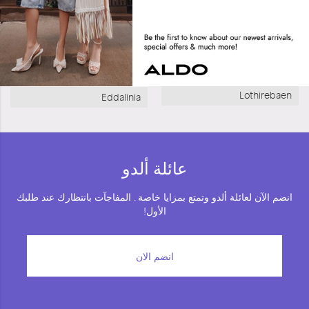
Lothirebaen
Eddalinia
عائلة ألدو
انضم الآن لعائلة ألدو وتمتع بمزايا خاصة . المفاجآت بانتظارك عند طلبك
الأول!
انضم الان