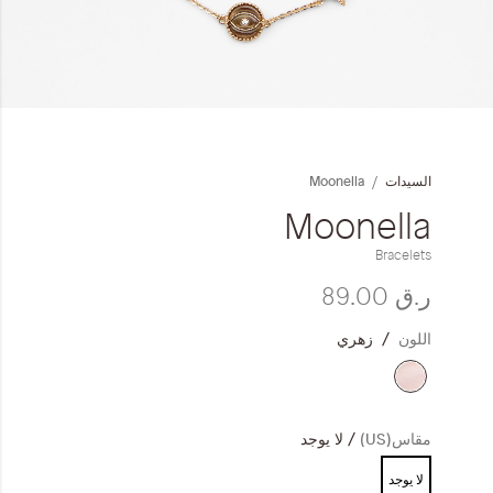
المجموعات
إحياء الطراز الكلاسيكي
خطي
ملابس العمل
لى
داية
Moonella
السيدات
عرض
Leather Collection
لصور
Moonella
إصدار السفر و الرحلات
Bracelets
ر.ق‏ 89.00
اللون
زهري
مقاس(US)
لا يوجد
لا يوجد