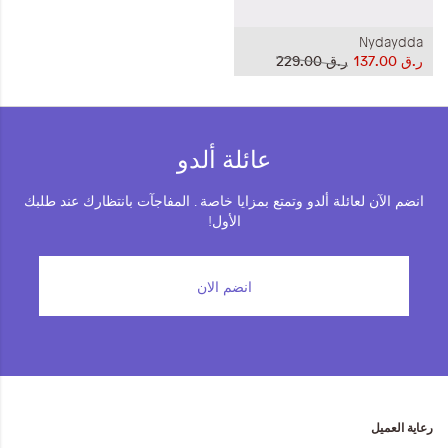
Nydaydda
ر.ق‏ 137.00
ر.ق‏ 229.00
عائلة ألدو
انضم الآن لعائلة ألدو وتمتع بمزايا خاصة . المفاجآت بانتظارك عند طلبك
الأول!
انضم الان
رعاية العميل