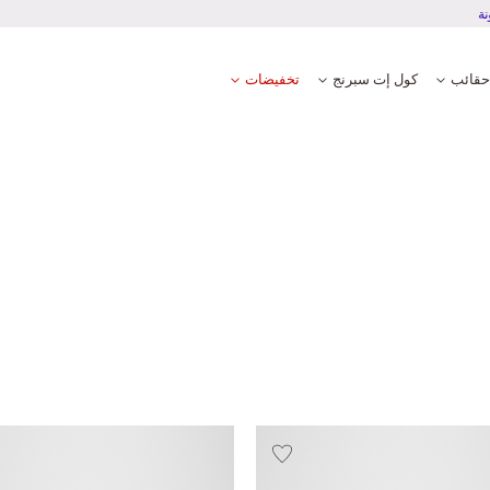
ربة دفع آمنة ومضمونة
حقائب
كول إت سبرنج
تخفيضات