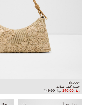
Irisposy
حقيبة كتف نسائية
ر.ق‏ 240.00
ر.ق‏ 449.00
وصل حديثاً
ng Fast