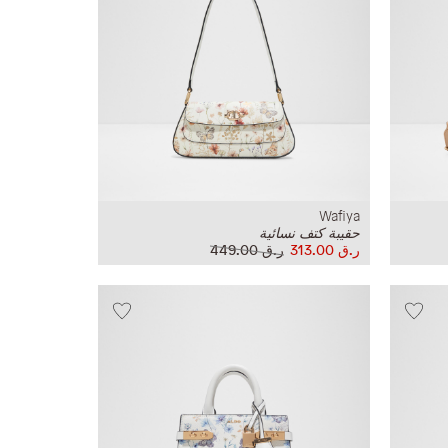
Wafiya
حقيبة كتف نسائية
ر.ق‏ 313.00
ر.ق‏ 449.00