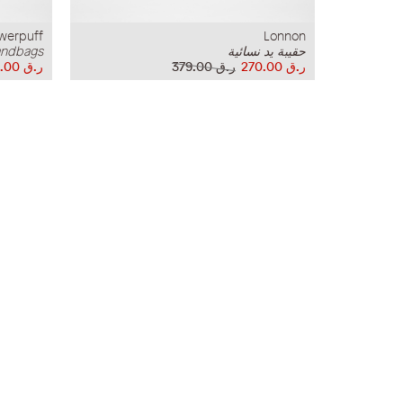
owerpuff
Lonnon
حقيبة يد نسائية
ndbags
ر.ق‏ 270.00
ر.ق‏ 379.00
ر.ق‏ 162.00