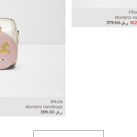
Ffl
Womens Ha
ر.ق‏ 379.00
Mikyla
Womens Handbags
ر.ق‏ 399.00