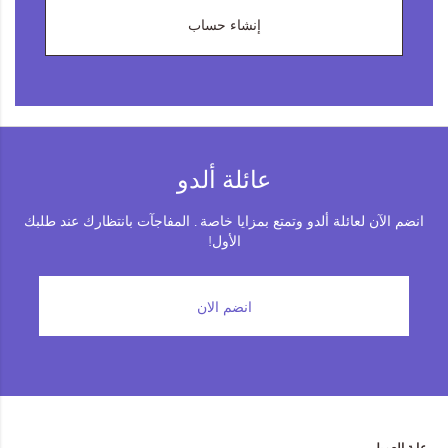
إنشاء حساب
عائلة ألدو
انضم الآن لعائلة ألدو وتمتع بمزايا خاصة . المفاجآت بانتظارك عند طلبك
الأول!
انضم الان
رعاية العميل