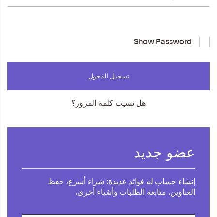
المجموعات
إحياء الطراز الكلاسيكي
Show Password
ملابس العمل
تسجيل الدخول
Leather Collection
هل نسيت كلمة المرور؟
إصدار السفر و الرحلات
عضو جديد
إنشاء حساب له فوائد عديدة: شراء أسرع، حفظ
العناوين، متابعة الطلبات وأشياء أخرى.