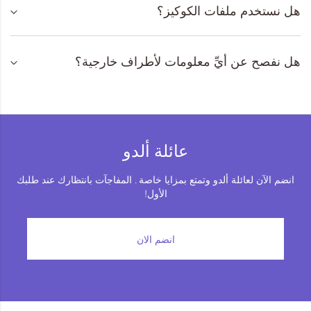
هل نستخدم ملفات الكوكيز؟
المجموعات
إحياء الطراز الكلاسيكي
هل نفصح عن أيِّ معلومات لأطراف خارجية؟
ملابس العمل
Leather Collection
عائلة ألدو
إصدار السفر و الرحلات
انضم الآن لعائلة ألدو وتمتع بمزايا خاصة . المفاجآت بانتظارك عند طلبك
الأول!
انضم الان