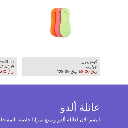
كونجيريل
Pasithea
جوارب
أقراط لل
ر.ق‏ 59.00
ر.ق‏ 129.00
ر.ق‏ 39.00
عائلة ألدو
انضم الآن لعائلة ألدو وتمتع بمزايا خاصة . المفاج