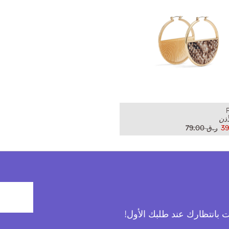
أذن
ر.ق‏ 79.00
آت بانتظارك عند طلبك الأول!