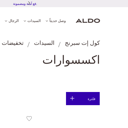
تجربة دفع آمنة ومضمونة
وصل حديثاً
السيدات
الرجال
كول إت سبرنج
السيدات
تخفيضات ل
اكسسوارات
فلترة