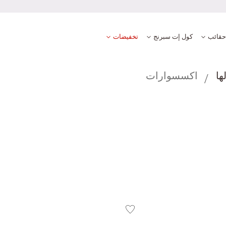
حقائب
كول إت سبرنج
تخفيضات
ها
اكسسوارات