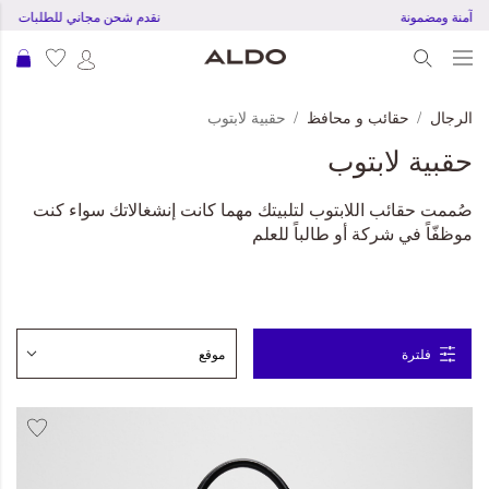
بة دفع آمنة ومضمونة
نقدم شحن مجاني للطلبات بقمية 150 ريال ق
عرب
الرجال
حقائب و محافظ
حقبية لابتوب
حقبية لابتوب
صُممت حقائب اللابتوب لتلبيتك مهما كانت إنشغالاتك سواء كنت
موظفّاً في شركة أو طالباً للعلم
فلترة