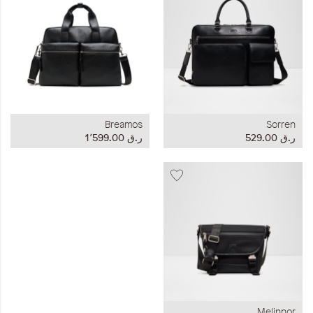
Breamos
Sorren
ر.ق‏ 529.00
ر.ق‏ 1٬599.00
Melinnor