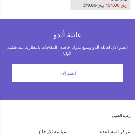
ر.ق‏ 194.00
ر.ق‏ 379.00
عائلة ألدو
انضم الآن لعائلة ألدو وتمتع بمزايا خاصة . المفاجآت بانتظارك عند طلبك
الأول!
انضم الان
رعاية العميل
مركز المساعدة
سياسة الإرجاع