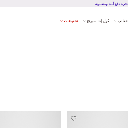
تجربة دفع آمنة ومضمونة
حقائب
كول إت سبرنج
تخفيضات