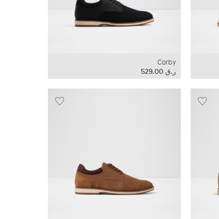
Corby
ر.ق‏ 529.00