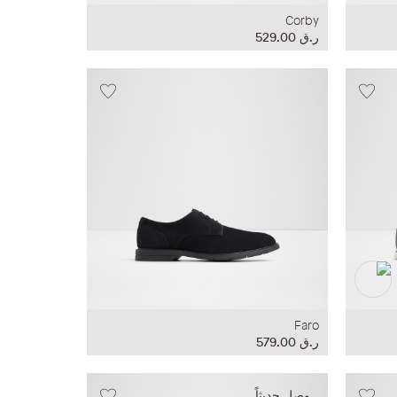
Corby
ر.ق‏ 529.00
Faro
ر.ق‏ 579.00
وصل حديثاً