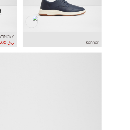
ATRICKK
Konnor
ر.ق‏ 296.00