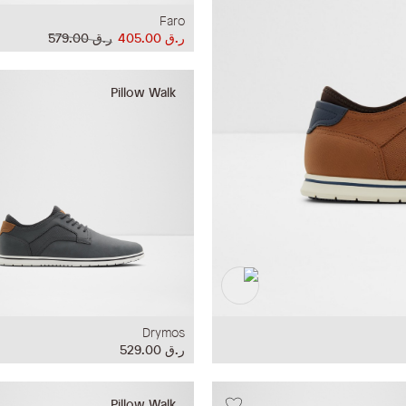
Faro
ر.ق‏ 405.00
ر.ق‏ 579.00
Pillow Walk
Drymos
ر.ق‏ 529.00
Pillow Walk