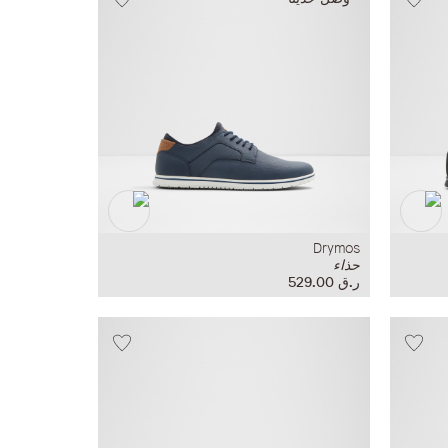
Drymos
حذاء
ر.ق‏ 529.00