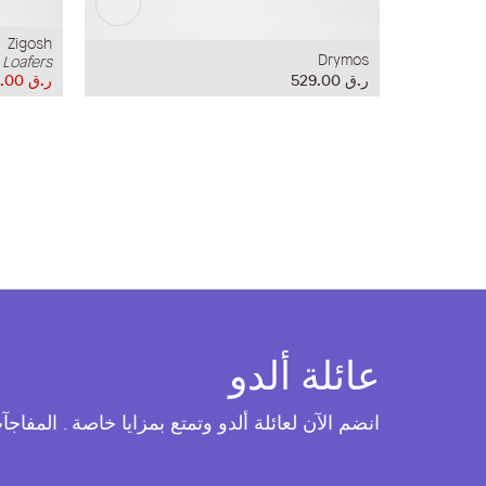
Zigosh
Drymos
Loafers
ر.ق‏ 529.00
ر.ق‏ 349.00
عائلة ألدو
انضم الآن لعائلة ألدو وتمتع بمزايا خاصة . المفاج