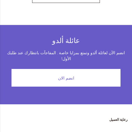
عائلة ألدو
انضم الآن لعائلة ألدو وتمتع بمزايا خاصة . المفاجآت بانتظارك عند طلبك
الأول!
انضم الان
رعاية العميل