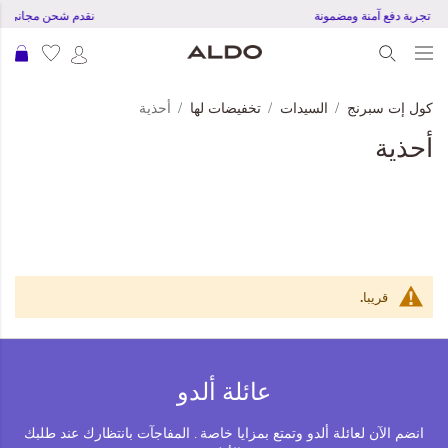
تجربة دفع آمنة ومضمونة
نقدم شحن مجاني للطلبات بقمي
عرب
كول إت سبرنج
السيدات
تخفيضات لها
أحذية
أحذية
قريبا.
عائلة ألدو
انضم الآن لعائلة ألدو وتمتع بمزايا خاصة . المفاجآت بانتظارك عند طلبك