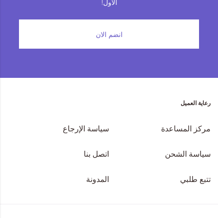
الأول!
المجموعات
انضم الان
إحياء الطراز الكلاسيكي
ملابس العمل
Leather Collection
رعاية العميل
إصدار السفر و الرحلات
مركز المساعدة
سياسة الإرجاع
سياسة الشحن
اتصل بنا
تتبع طلبي
المدونة