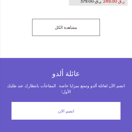
ر.ق‏ 249.00
ر.ق‏ 379.00
مشاهدة الكل
عائلة ألدو
انضم الآن لعائلة ألدو وتمتع بمزايا خاصة . المفاجآت بانتظارك عند طلبك
الأول!
انضم الان