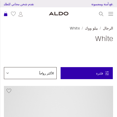
تجربة دفع آمنة ومضمونة
نقدم شحن مجاني للطلبات بقمية
عرب
الرجال
بيلو ووك
White
White
فلترة