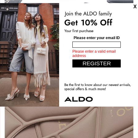
تأنقي براحة لا مثيل لها
توقع الغير متوقع مع أكثر تصاميمنا راحة حتى الآن. صممت من
الاسفنج المكثف والنعال المبطنة لتوفر لك راحة فائقة. اخطو بأناقة
وانعم بالراحة.