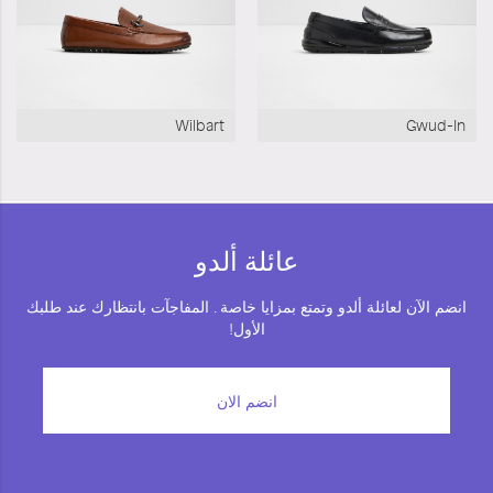
Wilbart
Gwud-In
عائلة ألدو
انضم الآن لعائلة ألدو وتمتع بمزايا خاصة . المفاجآت بانتظارك عند طلبك
الأول!
انضم الان