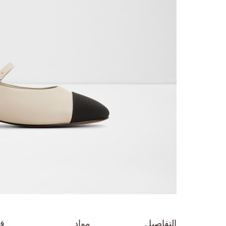
تخطي
إلى
بداية
التفاصيل
مواد
ق