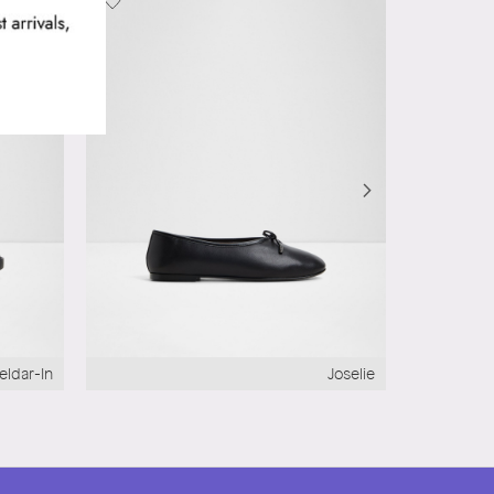
eldar-In
Joselie