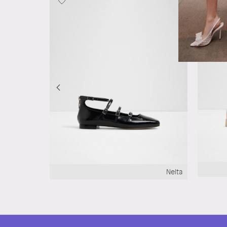
Harmonyx
Nelta
ر.ق‏ 104.00