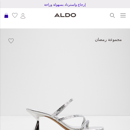
إرجاع واسترداد بسهولة وراحة
عرب
نتقل
لى
مجموعة رمضان
لنهاية
عرض
لصور