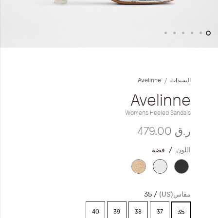
المجموعات
إحياء الطراز الكلاسيكي
خطي
ملابس العمل
لى
داية
Avelinne
السيدات
عرض
Leather Collection
لصور
Avelinne
إصدار السفر و الرحلات
Womens Heeled Sandals
ر.ق‏ 479.00
اللون
فضة
مقاس(US)
35
40
39
38
37
35