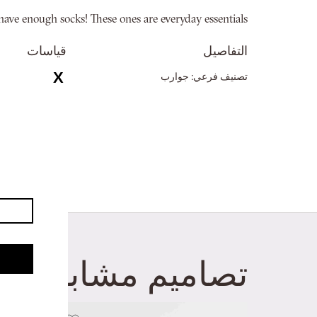
معرض
ave enough socks! These ones are everyday essentials.
الصور
التفاصيل
قياسات
تصنيف فرعي:
جوارب
الطول:
1.000 CM
الارتفاع:
1 سم
العرض:
1 سم
تصاميم مشابهة