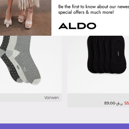
Voirwen
ر.ق‏ 89.00