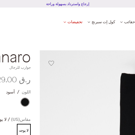
إرجاع واسترداد بسهولة وراحة
حقائب
كول إت سبرنج
تخفيضات
naro
جوارب للرجال
ر.ق‏ 129.00
اللون
أسود
مقاس(US)
لا ي
لا يوجد