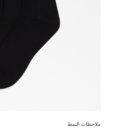
تخطي
إلى
ملاحظات النمط
بداية