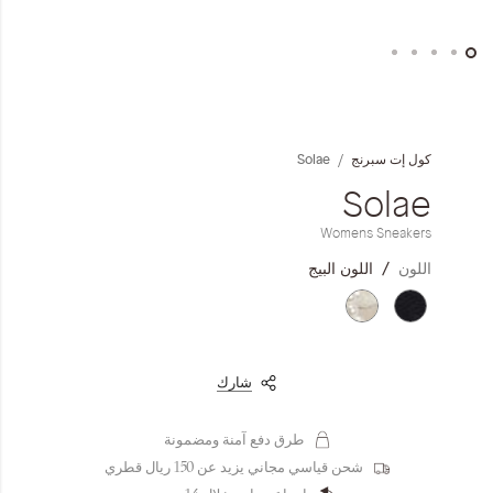
المجموعات
إحياء الطراز الكلاسيكي
خطي
لى
ملابس العمل
داية
Solae
كول إت سبرنج
عرض
لصور
Solae
Leather Collection
Womens Sneakers
إصدار السفر و الرحلات
اللون
اللون البيج
شارك
طرق دفع آمنة ومضمونة
شحن قياسي مجاني يزيد عن 150 ريال قطري