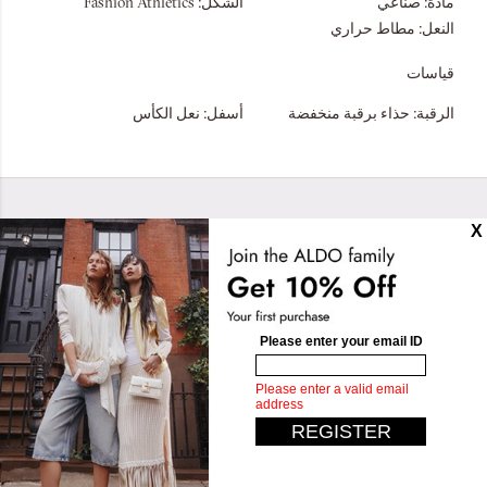
مادة:
صناعي
الشكل:
Fashion Athletics
النعل:
مطاط حراري
قياسات
الرقبة:
حذاء برقبة منخفضة
أسفل:
نعل الكأس
تصاميم مشابهة
Alyvia