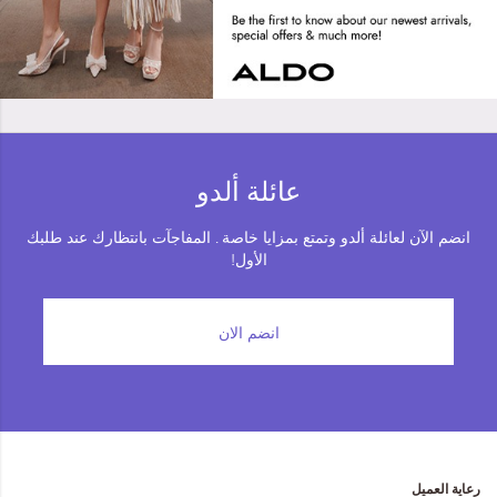
Darya
عائلة ألدو
انضم الآن لعائلة ألدو وتمتع بمزايا خاصة . المفاجآت بانتظارك عند طلبك
الأول!
انضم الان
رعاية العميل