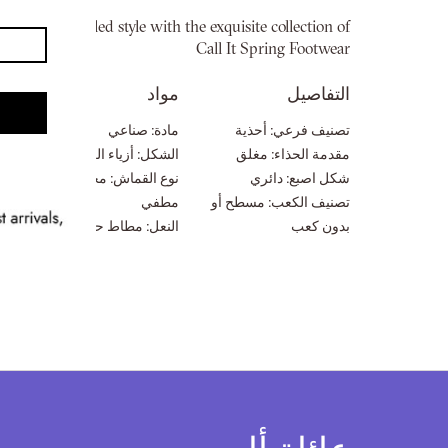
معرض
nto unparalleled style with the exquisite collection of
الصور
Call It Spring Footwear
التفاصيل
مواد
ق
تصنيف فرعي:
أحذية
مادة:
صناعي
ال
مقدمة الحذاء:
مغلق
الشكل:
أزياء الرياضيين
ال
شكل اصبع:
دائري
نوع القماش:
مختلط
ال
تصنيف الكعب:
مسطح أو
مطفي
من
بدون كعب
النعل:
مطاط حراري
ال