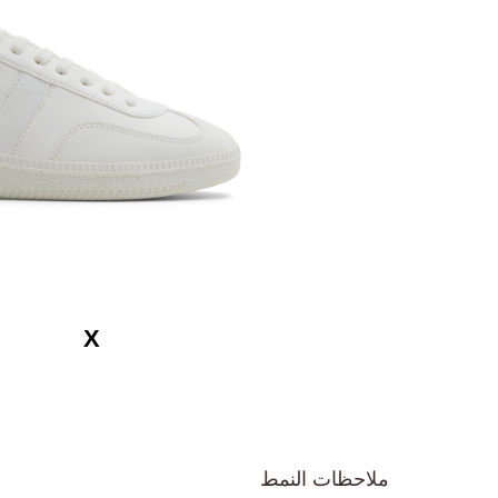
تخطي
إلى
ملاحظات النمط
بداية