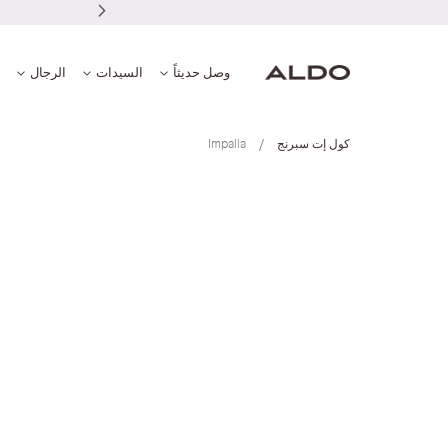
وصل حديثاً
السيدات
الرجال
كول إت سبرنج
Impalla
انتقل
إلى
النهاية
معرض
الصور