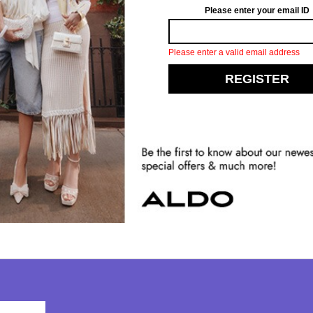
Elevate your fashion game by stepping i
ياسات
طول:
31 CM
ارتفاع:
13 سم
رقبة:
حذاء برقبة
خفضة
عرض:
12 سم