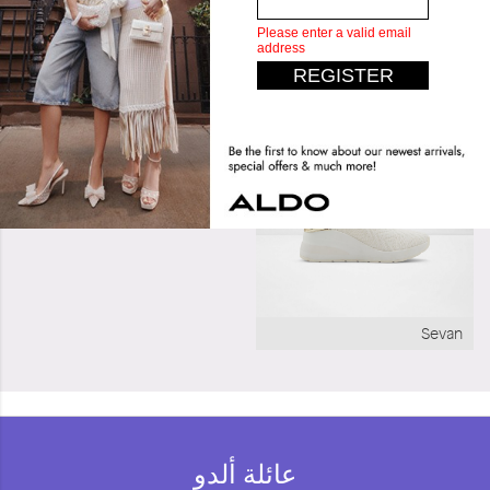
تصاميم مشابهة
بيلو ووك
Pillow Walk
Rexson
Sevan
عائلة ألدو