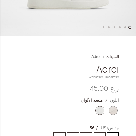
المجموعات
إحياء الطراز الكلاسيكي
جاهز للشتاء
خطي
لى
داية
ملابس العمل
Adrei
السيدات
عرض
لصور
Adrei
Leather Collection
Womens Sneakers
إصدار السفر و الرحلات
ر.ع 45.00
مجموعة رمضان
اللون
متعدد الألوان
مقاس(US)
36