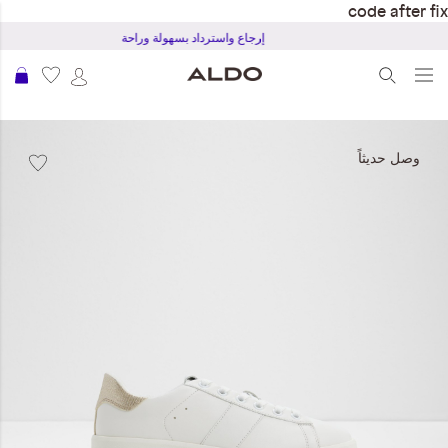
code after fix
إرجاع واسترداد بسهولة وراحة
عرب
نتقل
لى
وصل حديثاً
لنهاية
عرض
لصور