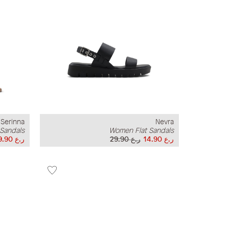
Serinna
Nevra
Sandals
Women Flat Sandals
ر.ع 14.90
ر.ع 29.90
ر.ع 9.90