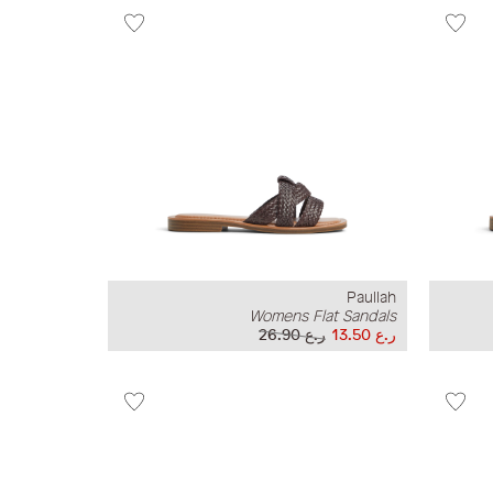
Paullah
Womens Flat Sandals
ر.ع 13.50
ر.ع 26.90