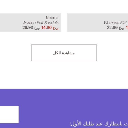
Neema
Women Flat Sandals
Womens Flat 
ر.ع 22.90
ر.ع 14.90
ر.ع 29.90
مشاهدة الكل
آت بانتظارك عند طلبك الأول!