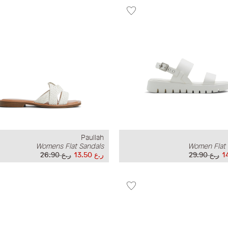
Paullah
Womens Flat Sandals
Women Flat 
ر.ع 29.90
ر.ع 13.50
ر.ع 26.90