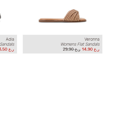
Adia
Veronna
Sandals
Womens Flat Sandals
ر.ع 14.90
ر.ع 29.90
ر.ع 13.50