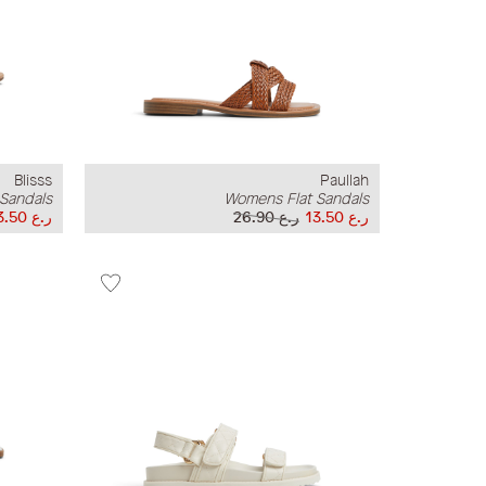
Blisss
Paullah
Sandals
Womens Flat Sandals
ر.ع 13.50
ر.ع 26.90
ر.ع 13.50