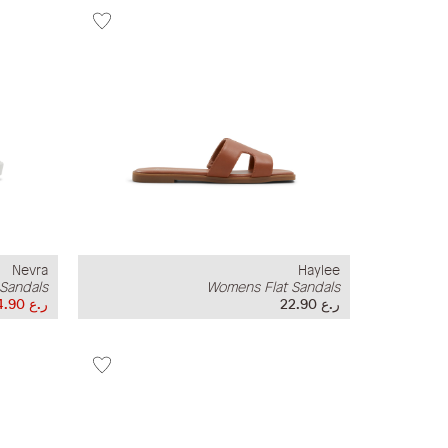
Nevra
Haylee
Sandals
Womens Flat Sandals
ر.ع 22.90
ر.ع 14.90