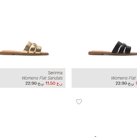
Serinna
Womens Flat Sandals
Womens Flat 
ر.ع 22.90
ر.ع 11.50
ر.ع 22.90