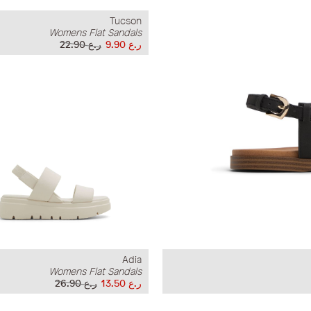
Tucson
Womens Flat Sandals
ر.ع 9.90
ر.ع 22.90
Adia
Womens Flat Sandals
ر.ع 13.50
ر.ع 26.90