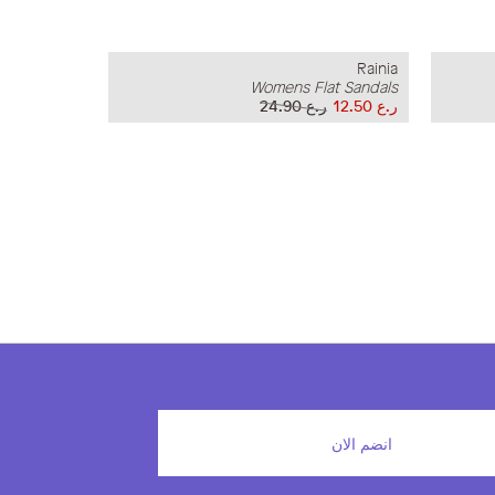
Rainia
Womens Flat Sandals
ر.ع 12.50
ر.ع 24.90
انضم الان