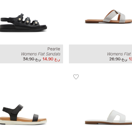
Pearlle
Womens Flat Sandals
Womens Flat 
ر.ع 26.90
ر.ع 14.90
ر.ع 34.90