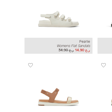
Pearlle
Womens Flat Sandals
ر.ع 14.90
ر.ع 34.90