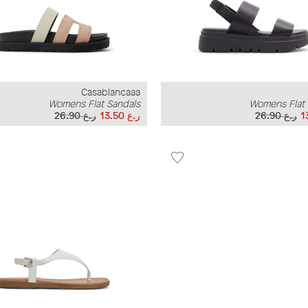
Casablancaaa
Womens Flat Sandals
Womens Flat 
ر.ع 26.90
ر.ع 13.50
ر.ع 26.90