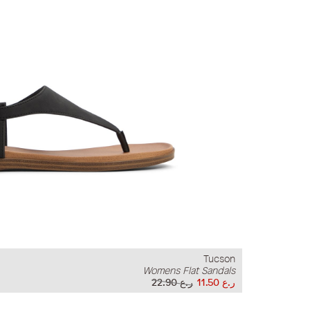
Tucson
Womens Flat Sandals
ر.ع 11.50
ر.ع 22.90