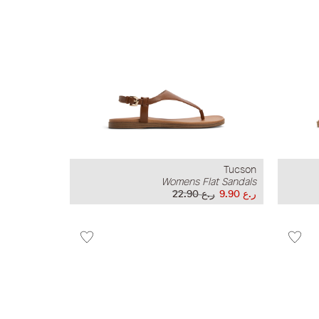
Tucson
Womens Flat Sandals
ر.ع 9.90
ر.ع 22.90