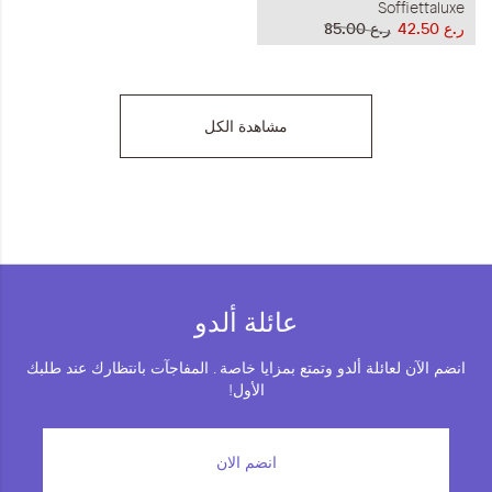
Soffiettaluxe
ر.ع 42.50
ر.ع 85.00
مشاهدة الكل
عائلة ألدو
انضم الآن لعائلة ألدو وتمتع بمزايا خاصة . المفاجآت بانتظارك عند طلبك
الأول!
انضم الان