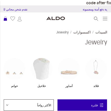
code after fix
تجربة دفع آمنة ومضمونة
نقدم شحن مجاني للطلبات ب
عرب
السيدات
اكسسوارات
Jewelry
Jewelry
قلائد
أساور
خلاخيل
خواتم
فلترة