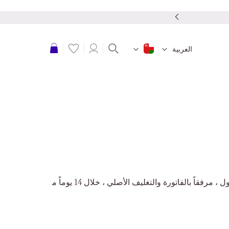
نقدم شحن مجاني للطلبات بقمية 20 ريال عمانى أو أكثر
عربة التسوق
العربية
يمكن للعميل استرداد المبلغ المدفوع في حالة إعادة المنتج غير مستعمل أو مغسول ، مرفقاً بالفاتورة والتغليف الأصلي ، خلال 14 يوماً م